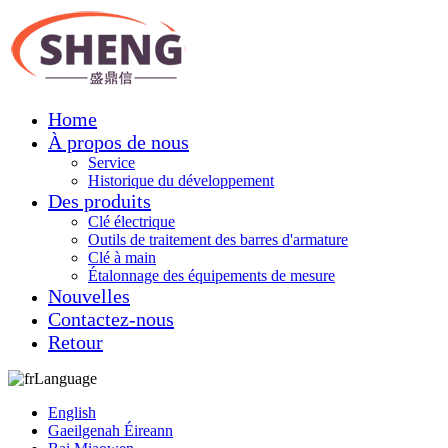
Home
À propos de nous
Service
Historique du développement
Des produits
Clé électrique
Outils de traitement des barres d'armature
Clé à main
Étalonnage des équipements de mesure
Nouvelles
Contactez-nous
Retour
Language
English
Gaeilgenah Éireann