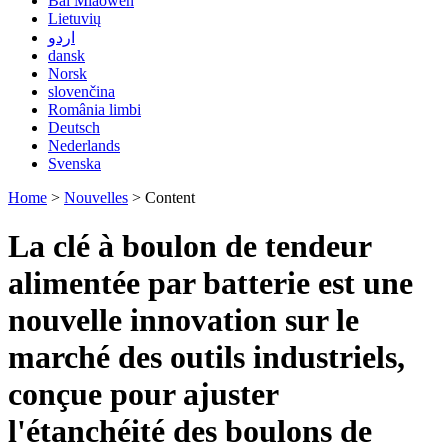
Bai Miaowen
Lietuvių
اردو
dansk
Norsk
slovenčina
România limbi
Deutsch
Nederlands
Svenska
Home
>
Nouvelles
>
Content
La clé à boulon de tendeur
alimentée par batterie est une
nouvelle innovation sur le
marché des outils industriels,
conçue pour ajuster
l'étanchéité des boulons de